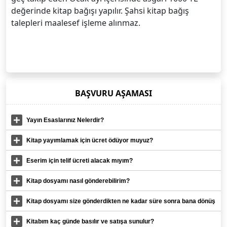
değerinde kitap bağışı yapılır. Şahsi kitap bağış
talepleri maalesef işleme alınmaz.
BAŞVURU AŞAMASI
Yayın Esaslarınız Nelerdir?
Kitap yayımlamak için ücret ödüyor muyuz?
Eserim için telif ücreti alacak mıyım?
Kitap dosyamı nasıl gönderebilirim?
Kitap dosyamı size gönderdikten ne kadar süre sonra bana dönüş
yaparsınız?
Kitabım kaç günde basılır ve satışa sunulur?