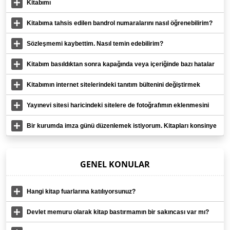
programına tanıtım için gönderir misiniz?
Kitabımı
Kitabıma tahsis edilen bandrol numaralarını nasıl öğrenebilirim?
Sözleşmemi kaybettim. Nasıl temin edebilirim?
Kitabım basıldıktan sonra kapağında veya içeriğinde bazı hatalar
tespit ettim ne yapmalıyım?
Kitabımın internet sitelerindeki tanıtım bültenini değiştirmek
istiyorum. Ne yapmalıyım?
Yayınevi sitesi haricindeki sitelere de fotoğrafımın eklenmesini
istiyorum. Bu mümkün mü?
Bir kurumda imza günü düzenlemek istiyorum. Kitapları konsinye
olarak almam mümkün müdür?
GENEL KONULAR
Hangi kitap fuarlarına katılıyorsunuz?
Devlet memuru olarak kitap bastırmamın bir sakıncası var mı?