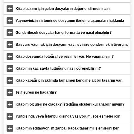
Kitap basımı için gelen dosyaların değerlendirmesi nasıl
yapılmaktadır?
Yayınevinizin sisteminde dosyamın ilerleme aşamaları hakkında
bilgi verir misiniz?
Gönderilecek dosyalar hangi formatta ve nasıl olmalıdır?
Başvuru yapmak için dosyamı yayınevinize göndermek istiyorum.
Ancak yazdıklarımın çalınmasından endişe ediyorum? Ne
Kitap dosyamda fotoğraf ve resimler var. Ne yapmalıyım?
yapmalıyım?
Kitabımın kaç sayfa tuttuğunu nasıl öğrenebilirim?
Kitap kapağı için aklımda tamamen kendime ait bir tasarım var.
Bunu çizebilir misiniz?
Telif süresi ne kadardır?
Kitabım ölçüleri ne olacak? İstediğim ölçüleri kullanabilir miyim?
Yurtdışında veya İstanbul dışında yaşıyorum, sözleşmeler için
yayınevine gelmem gerekiyor mu?
Kitabımın editasyon, mizanpaj, kapak tasarımı işlemlerini ben