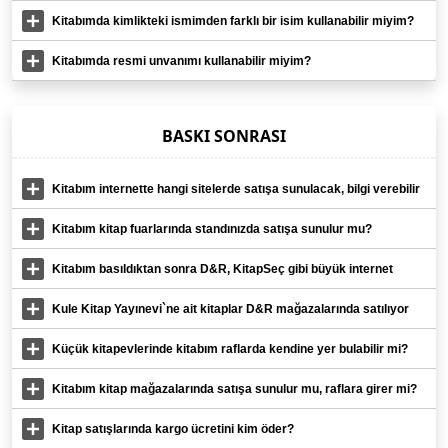
sağladım. Sadece baskı yapılıp bana teslim edilmesi mümkün mü?
Kitabımda kimlikteki ismimden farklı bir isim kullanabilir miyim?
Kitabımda resmi unvanımı kullanabilir miyim?
BASKI SONRASI
Kitabım internette hangi sitelerde satışa sunulacak, bilgi verebilir
misiniz?
Kitabım kitap fuarlarında standınızda satışa sunulur mu?
Kitabım basıldıktan sonra D&R, KitapSeç gibi büyük internet
sitelerinde ve kitap mağazalarında satışa sunulur mu?
Kule Kitap Yayınevi`ne ait kitaplar D&R mağazalarında satılıyor
mu?
Küçük kitapevlerinde kitabım raflarda kendine yer bulabilir mi?
Kitabım kitap mağazalarında satışa sunulur mu, raflara girer mi?
Kitap satışlarında kargo ücretini kim öder?