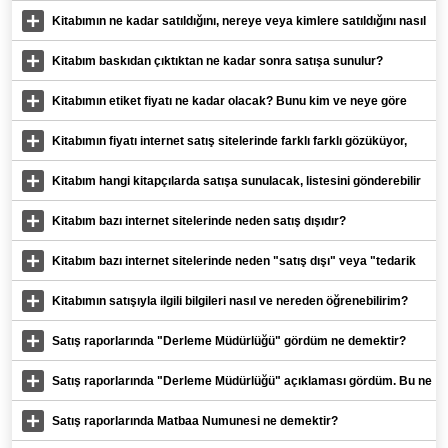
Kitabımın ne kadar satıldığını, nereye veya kimlere satıldığını nasıl
takip edebilirim?
Kitabım baskıdan çıktıktan ne kadar sonra satışa sunulur?
Kitabımın etiket fiyatı ne kadar olacak? Bunu kim ve neye göre
belirliyor?
Kitabımın fiyatı internet satış sitelerinde farklı farklı gözüküyor,
sebebi nedir?
Kitabım hangi kitapçılarda satışa sunulacak, listesini gönderebilir
misiniz?
Kitabım bazı internet sitelerinde neden satış dışıdır?
Kitabım bazı internet sitelerinde neden "satış dışı" veya "tedarik
edilemiyor" gözüküyor?
Kitabımın satışıyla ilgili bilgileri nasıl ve nereden öğrenebilirim?
Satış raporlarında "Derleme Müdürlüğü" gördüm ne demektir?
Satış raporlarında "Derleme Müdürlüğü" açıklaması gördüm. Bu ne
demektir?
Satış raporlarında Matbaa Numunesi ne demektir?