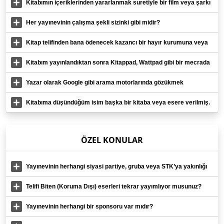
Kitabımın içeriklerinden yararlanmak suretiyle bir film veya şarkı
yapıldığında yayınevinden izin almam gerekir mi?
Her yayınevinin çalışma şekli sizinki gibi midir?
Kitap telifinden bana ödenecek kazancı bir hayır kurumuna veya
sivil toplum örgütüne bağışlamak istiyorum. Bu mümkün müdür?
Kitabım yayınlandıktan sonra Kitappad, Wattpad gibi bir mecrada
paylaşabilir miyim?
Yazar olarak Google gibi arama motorlarında gözükmek
istemiyorum.
Kitabıma düşündüğüm isim başka bir kitaba veya esere verilmiş.
Sorun yaşar mıyım?
ÖZEL KONULAR
Yayınevinin herhangi siyasi partiye, gruba veya STK’ya yakınlığı
veya karşıtlığı var mıdır?
Telifi Biten (Koruma Dışı) eserleri tekrar yayımlıyor musunuz?
Yayınevinin herhangi bir sponsoru var mıdır?