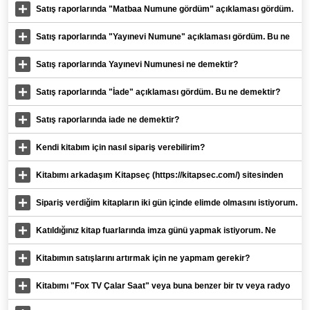
Satış raporlarında "Matbaa Numune gördüm" açıklaması gördüm.
Bu ne demektir?
Satış raporlarında "Yayınevi Numune" açıklaması gördüm. Bu ne
demektir?
Satış raporlarında Yayınevi Numunesi ne demektir?
Satış raporlarında "İade" açıklaması gördüm. Bu ne demektir?
Satış raporlarında iade ne demektir?
Kendi kitabım için nasıl sipariş verebilirim?
Kitabımı arkadaşım Kitapseç (https://kitapsec.com/) sitesinden
satın aldığını söyledi ama yazar panelinden satışlarda
Sipariş verdiğim kitapların iki gün içinde elimde olmasını istiyorum.
https://www.kitapse
Ne yapmalıyım?
Katıldığınız kitap fuarlarında imza günü yapmak istiyorum. Ne
yapmam gerekiyor?
Kitabımın satışlarını artırmak için ne yapmam gerekir?
Kitabımı "Fox TV Çalar Saat" veya buna benzer bir tv veya radyo