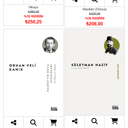
Hikaye
Klasikler (Dünya)
₺385,00
₺320,00
%35 İNDİRİM
%35 İNDİRİM
₺250,25
₺208,00