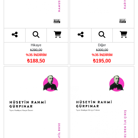
Hikaye
Diğer
₺290,00
₺300,00
%35 İNDİRİM
%35 İNDİRİM
₺188,50
₺195,00