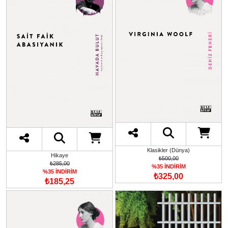
Klasikler (Dünya)
Hikaye
₺500,00
₺285,00
%35 İNDİRİM
%35 İNDİRİM
₺325,00
₺185,25