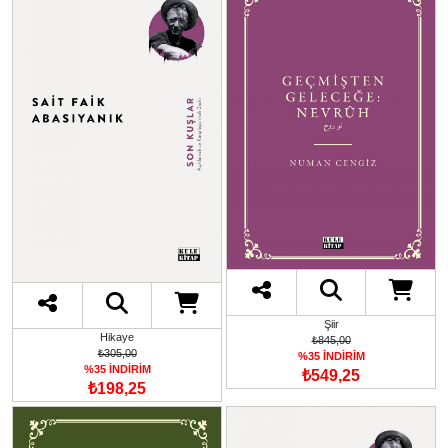
Şiir
Hikaye
₺845,00
₺305,00
%35 İNDİRİM
%35 İNDİRİM
₺549,25
₺198,25