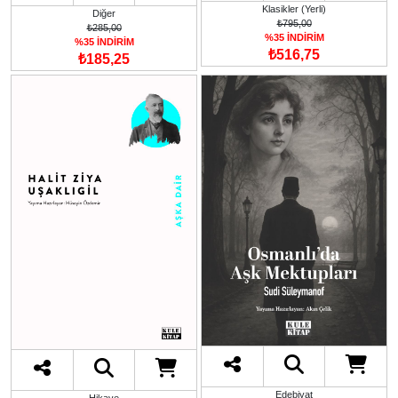
Klasikler (Yerli)
Diğer
₺795,00
₺285,00
%35 İNDİRİM
%35 İNDİRİM
₺516,75
₺185,25
Edebiyat