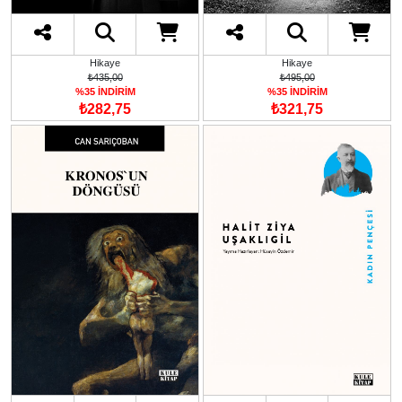
Hikaye
Hikaye
₺495,00
₺435,00
%35 İNDİRİM
%35 İNDİRİM
₺321,75
₺282,75