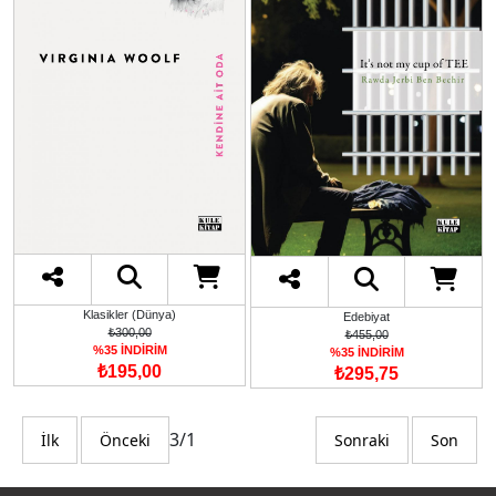
Klasikler (Dünya)
Edebiyat
₺300,00
₺455,00
%35 İNDİRİM
%35 İNDİRİM
₺195,00
₺295,75
3/1
İlk
Önceki
Sonraki
Son