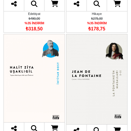
Edebiyat
Hikaye
₺490,00
₺275,00
%35 İNDİRİM
%35 İNDİRİM
₺318,50
₺178,75