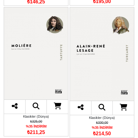
₺195,00
₺146,25
Klasikler (Dünya)
Klasikler (Dünya)
₺325,00
₺330,00
%35 İNDİRİM
%35 İNDİRİM
₺211,25
₺214,50