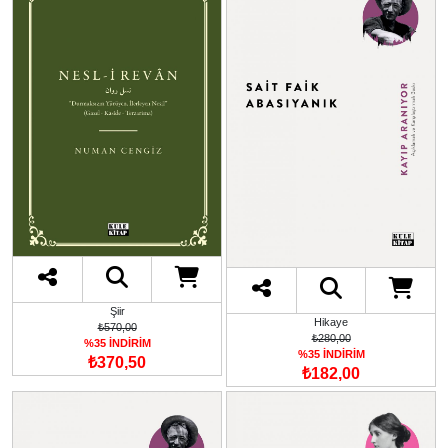
Şiir
Hikaye
₺570,00
₺280,00
%35 İNDİRİM
%35 İNDİRİM
₺370,50
₺182,00