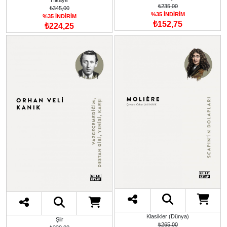
Hikaye
₺235,00
₺345,00
%35 İNDİRİM
%35 İNDİRİM
₺152,75
₺224,25
Klasikler (Dünya)
Şiir
₺265,00