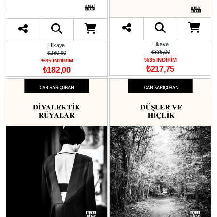
Hikaye
Hikaye
₺335,00
₺280,00
%35 İNDİRİM
%35 İNDİRİM
₺217,75
₺182,00