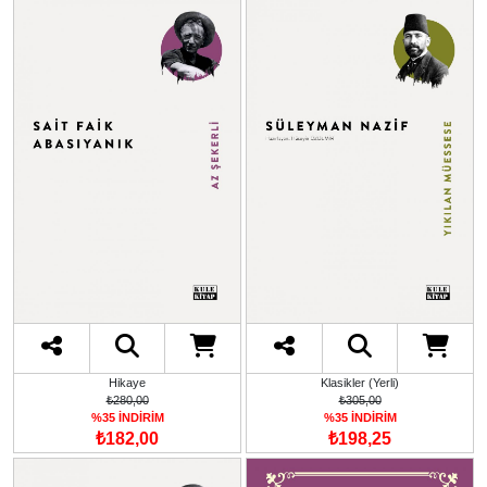
Hikaye
Klasikler (Yerli)
₺280,00
₺305,00
%35 İNDİRİM
%35 İNDİRİM
₺182,00
₺198,25