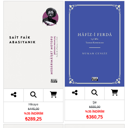
Şiir
Hikaye
₺555,00
₺445,00
%35 İNDİRİM
%35 İNDİRİM
₺360,75
₺289,25