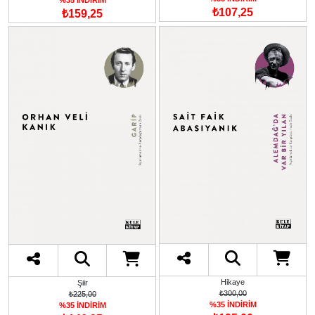
%35 İNDİRİM
₺107,25
₺159,25
Hikaye
Şiir
₺300,00
₺225,00
%35 İNDİRİM
%35 İNDİRİM