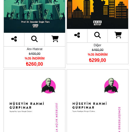
Diğer
Anı-Hatırat
₺460,00
₺400,00
%35 İNDİRİM
%35 İNDİRİM
₺299,00
₺260,00