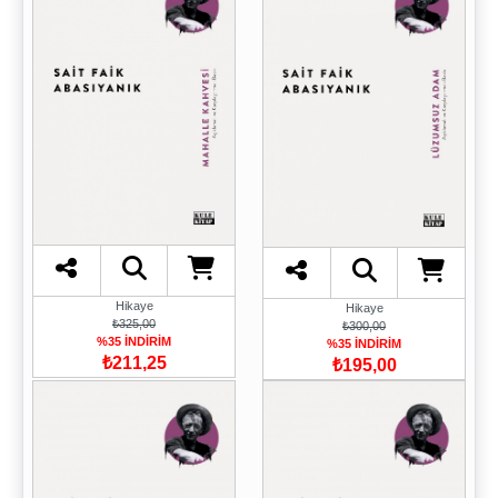
Hikaye
Hikaye
₺325,00
₺300,00
%35 İNDİRİM
%35 İNDİRİM
₺211,25
₺195,00