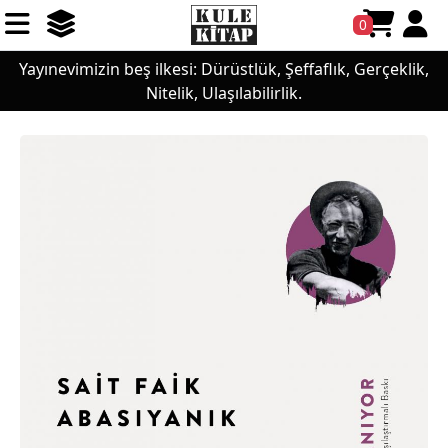
0
Yayınevimizin beş ilkesi: Dürüstlük, Şeffaflık, Gerçeklik,
Nitelik, Ulaşılabilirlik.