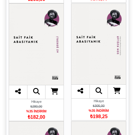
Hikaye
Hikaye
₺305,00
₺280,00
%35 İNDİRİM
%35 İNDİRİM
₺198,25
₺182,00