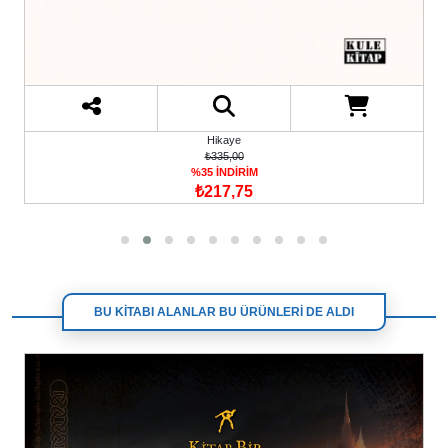
Hikaye
₺335,00
%35 İNDİRİM
₺217,75
BU KİTABI ALANLAR BU ÜRÜNLERİ DE ALDI