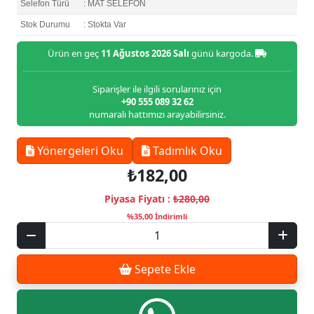
Selefon Türü
: MAT SELEFON
Stok Durumu
: Stokta Var
Ürün en geç
11 Ağustos 2026 Salı
günü kargoda.
Siparişler ile ilgili sorularınız için
+90 555 089 32 62
numaralı hattımızı arayabilirsiniz.
Yönergeleri Oku
Tadımlık Oku
₺182,00
Piyasa Fiyatı :
₺280,00
%35,00 İndirimli
Sepete Ekle