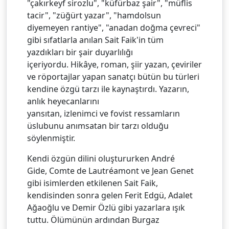
"çakırkeyf sirozlu", "küfürbaz şair", "müflis
tacir", "züğürt yazar", "hamdolsun
diyemeyen rantiye", "anadan doğma çevreci"
gibi sıfatlarla anılan Sait Faik'in tüm
yazdıkları bir şair duyarlılığı
içeriyordu. Hikâye, roman, şiir yazan, çeviriler
ve röportajlar yapan sanatçı bütün bu türleri
kendine özgü tarzı ile kaynaştırdı. Yazarın,
anlık heyecanlarını
yansıtan, izlenimci ve fovist ressamların
üslubunu anımsatan bir tarzı olduğu
söylenmiştir.
Kendi özgün dilini oluştururken André
Gide, Comte de Lautréamont ve Jean Genet
gibi isimlerden etkilenen Sait Faik,
kendisinden sonra gelen Ferit Edgü, Adalet
Ağaoğlu ve Demir Özlü gibi yazarlara ışık
tuttu. Ölümünün ardından Burgaz