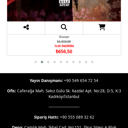
Roman
₺1.010,00
%35 İNDİRİM
₺656,50
Yayın Danışmanı:
+90 549 654 72 54
Ofis:
Caferağa Mah. Sakız Gülü Sk. Kazdal Apt. No:28, D:5, K:3
Kadıköy/İstanbul
---------------------------
Sipariş Hattı:
+90 555 089 32 62
Depo:
Çamlık Mah. İkbal Cad. No:151, İlkur Sitesi A Blok