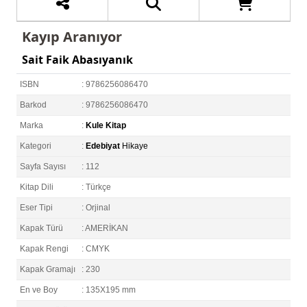
Kayıp Aranıyor
Sait Faik Abasıyanık
ISBN
: 9786256086470
Barkod
: 9786256086470
Marka
:
Kule Kitap
Kategori
:
Edebiyat
Hikaye
Sayfa Sayısı
: 112
Kitap Dili
: Türkçe
Eser Tipi
: Orjinal
Kapak Türü
: AMERİKAN
Kapak Rengi
: CMYK
Kapak Gramajı
: 230
En ve Boy
: 135X195 mm