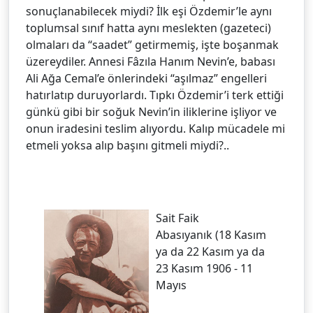
sonuçlanabilecek miydi? İlk eşi Özdemir’le aynı
toplumsal sınıf hatta aynı meslekten (gazeteci)
olmaları da “saadet” getirmemiş, işte boşanmak
üzereydiler. Annesi Fâzıla Hanım Nevin’e, babası
Ali Ağa Cemal’e önlerindeki “aşılmaz” engelleri
hatırlatıp duruyorlardı. Tıpkı Özdemir’i terk ettiği
günkü gibi bir soğuk Nevin’in iliklerine işliyor ve
onun iradesini teslim alıyordu. Kalıp mücadele mi
etmeli yoksa alıp başını gitmeli miydi?..
Sait Faik
Abasıyanık (18 Kasım
ya da 22 Kasım ya da
23 Kasım 1906 - 11
Mayıs