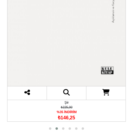
Şiir
₺225,00
%35 İNDİRİM
₺146,25