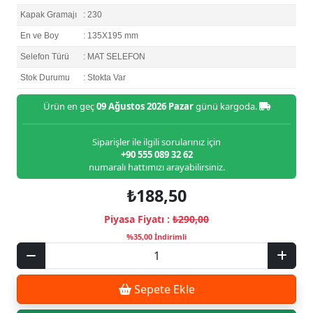
Kapak Gramajı
: 230
En ve Boy
: 135X195 mm
Selefon Türü
: MAT SELEFON
Stok Durumu
: Stokta Var
Ürün en geç
09 Ağustos 2026 Pazar
günü kargoda.
Siparişler ile ilgili sorularınız için
+90 555 089 32 62
numaralı hattımızı arayabilirsiniz.
₺188,50
Piyasa Fiyatı :
₺290,00
%35,00 İndirimli
Sepete Ekle