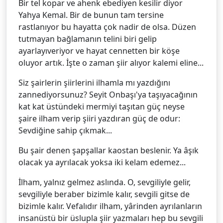
Bir tel kopar ve ahenk ebediyen kesilir diyor
Yahya Kemal. Bir de bunun tam tersine
rastlanıyor bu hayatta çok nadir de olsa. Düzen
tutmayan bağlamanın telini biri gelip
ayarlayıveriyor ve hayat cennetten bir köşe
oluyor artık. İşte o zaman şiir alıyor kalemi eline...
Siz şairlerin şiirlerini ilhamla mı yazdığını
zannediyorsunuz? Seyit Onbaşı'ya taşıyacağının
kat kat üstündeki mermiyi taşıtan güç neyse
şaire ilham verip şiiri yazdıran güç de odur:
Sevdiğine sahip çıkmak...
Bu şair denen şapşallar kaostan beslenir. Ya âşık
olacak ya ayrılacak yoksa iki kelam edemez...
İlham, yalnız gelmez aslında. O, sevgiliyle gelir,
sevgiliyle beraber bizimle kalır, sevgili gitse de
bizimle kalır. Vefalıdır ilham, yârinden ayrılanların
insanüstü bir üslupla şiir yazmaları hep bu sevgili