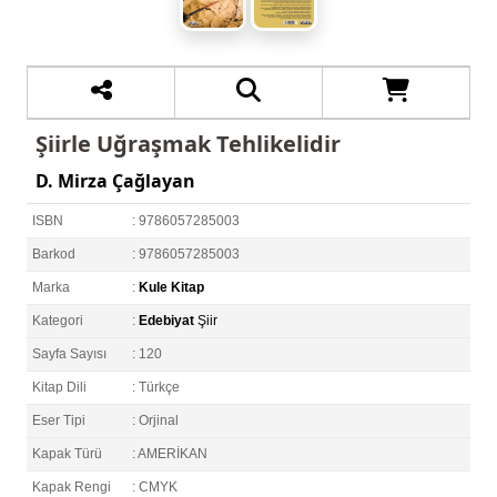
Şiirle Uğraşmak Tehlikelidir
D. Mirza Çağlayan
ISBN
: 9786057285003
Barkod
: 9786057285003
Marka
:
Kule Kitap
Kategori
:
Edebiyat
Şiir
Sayfa Sayısı
: 120
Kitap Dili
: Türkçe
Eser Tipi
: Orjinal
Kapak Türü
: AMERİKAN
Kapak Rengi
: CMYK