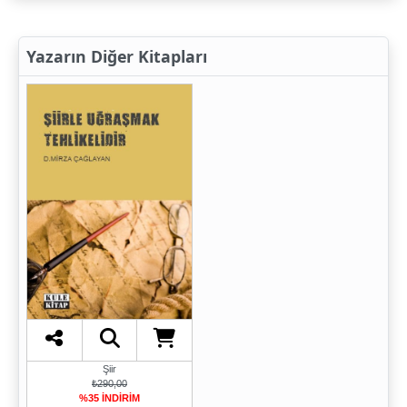
Yazarın Diğer Kitapları
Şiir
₺290,00
%35 İNDİRİM