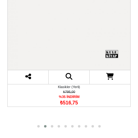
Klasikler (Yerli)
₺795,00
%35 İNDİRİM
₺516,75