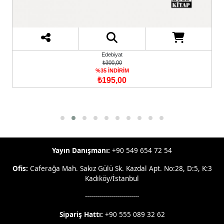
Edebiyat
₺300,00
%35 İNDİRİM
₺195,00
Yayın Danışmanı:
+90 549 654 72 54
Ofis:
Caferağa Mah. Sakız Gülü Sk. Kazdal Apt. No:28, D:5, K:3
Kadıköy/İstanbul
---------------------------
Sipariş Hattı:
+90 555 089 32 62