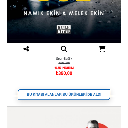
Spor-Sağlık
₺600,00
%35 İNDİRİM
₺390,00
BU KİTABI ALANLAR BU ÜRÜNLERİ DE ALDI