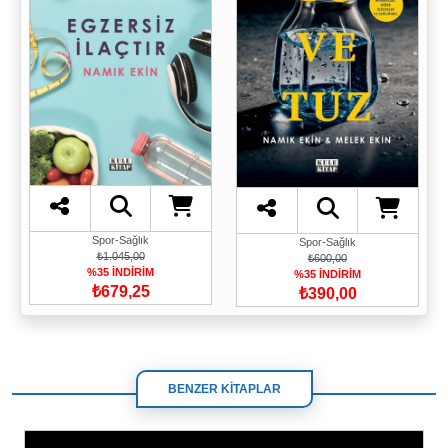
Spor-Sağlık
Spor-Sağlık
₺1.045,00
₺600,00
%35 İNDİRİM
%35 İNDİRİM
₺679,25
₺390,00
BENZER KİTAPLAR