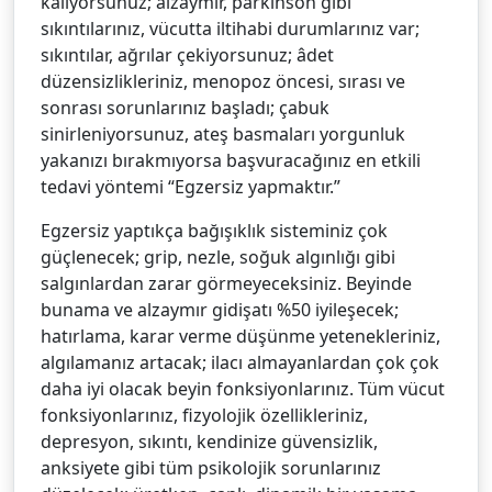
kalıyorsunuz; alzaymır, parkinson gibi
sıkıntılarınız, vücutta iltihabi durumlarınız var;
sıkıntılar, ağrılar çekiyorsunuz; âdet
düzensizlikleriniz, menopoz öncesi, sırası ve
sonrası sorunlarınız başladı; çabuk
sinirleniyorsunuz, ateş basmaları yorgunluk
yakanızı bırakmıyorsa başvuracağınız en etkili
tedavi yöntemi “Egzersiz yapmaktır.”
Egzersiz yaptıkça bağışıklık sisteminiz çok
güçlenecek; grip, nezle, soğuk algınlığı gibi
salgınlardan zarar görmeyeceksiniz. Beyinde
bunama ve alzaymır gidişatı %50 iyileşecek;
hatırlama, karar verme düşünme yetenekleriniz,
algılamanız artacak; ilacı almayanlardan çok çok
daha iyi olacak beyin fonksiyonlarınız. Tüm vücut
fonksiyonlarınız, fizyolojik özellikleriniz,
depresyon, sıkıntı, kendinize güvensizlik,
anksiyete gibi tüm psikolojik sorunlarınız