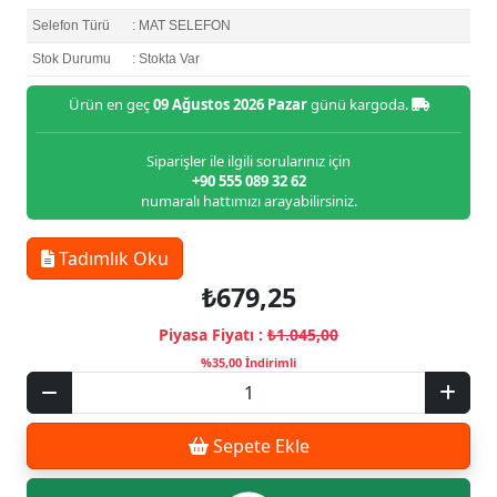
Selefon Türü
: MAT SELEFON
Stok Durumu
: Stokta Var
Ürün en geç
09 Ağustos 2026 Pazar
günü kargoda.
Siparişler ile ilgili sorularınız için
+90 555 089 32 62
numaralı hattımızı arayabilirsiniz.
Tadımlık Oku
₺679,25
Piyasa Fiyatı :
₺1.045,00
%35,00 İndirimli
Sepete Ekle