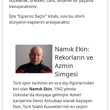
düzelecek; üretken, canlı, dinamik bir yaşama
kavuşacaksınız.
İşte “Egzersiz İlaçtır” kitabı, size bu sihirli
dünyanın kapılarını aralayacaktır.
Namık Ekin:
Rekorların ve
Azmin
Simgesi
Türk spor tarihinin en sıra dışı figürlerinden
biri olan
Namık Ekin
, 1942 yılında
Üsküdar’da dünyaya gelmiştir. Askerî
kariyerine Deniz Astsubayı olarak başlayan
Ekin, Türk Silahlı Kuvvetleri'nin en seçkin