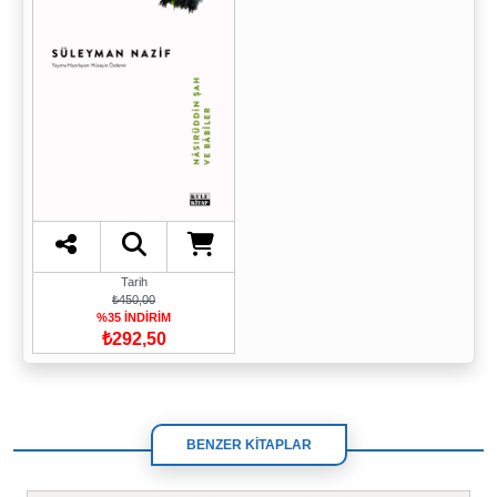
Tarih
₺450,00
%35 İNDİRİM
₺292,50
BENZER KİTAPLAR