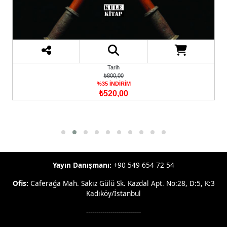
Tarih
₺800,00
%35 İNDİRİM
₺520,00
Yayın Danışmanı:
+90 549 654 72 54
Ofis:
Caferağa Mah. Sakız Gülü Sk. Kazdal Apt. No:28, D:5, K:3
Kadıköy/İstanbul
---------------------------