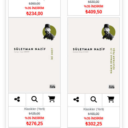
₺630,00
₺360,00
%35 İNDİRİM
%35 İNDİRİM
₺409,50
₺234,00
Klasikler (Yerli)
Klasikler (Yerli)
₺425,00
₺465,00
%35 İNDİRİM
%35 İNDİRİM
₺276,25
₺302,25