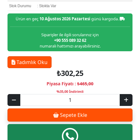
Stok Durumu
: Stokta Var
Ürün en geç
10 Ağustos 2026 Pazartesi
günü kargoda.
Siparişler ile ilgili sorularınız için
+90 555 089 32 62
numaralı hattımızı arayabilirsiniz.
Tadımlık Oku
₺302,25
Piyasa Fiyatı :
₺465,00
%35,00 İndirimli
Sepete Ekle