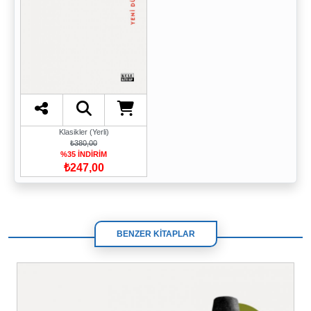
Klasikler (Yerli)
₺380,00
%35 İNDİRİM
₺247,00
BENZER KİTAPLAR