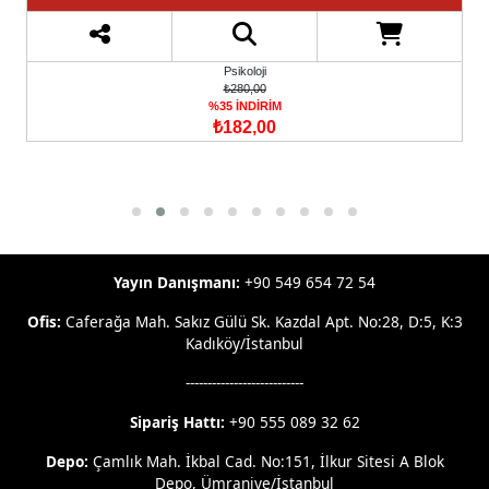
Psikoloji
₺280,00
%35 İNDİRİM
₺182,00
Yayın Danışmanı:
+90 549 654 72 54
Ofis:
Caferağa Mah. Sakız Gülü Sk. Kazdal Apt. No:28, D:5, K:3
Kadıköy/İstanbul
---------------------------
Sipariş Hattı:
+90 555 089 32 62
Depo:
Çamlık Mah. İkbal Cad. No:151, İlkur Sitesi A Blok
Depo, Ümraniye/İstanbul