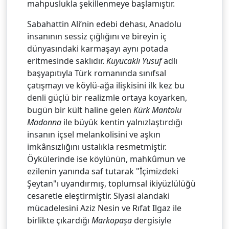
mahpuslukla şekillenmeye başlamıştır.
Sabahattin Ali’nin edebi dehası, Anadolu
insanının sessiz çığlığını ve bireyin iç
dünyasındaki karmaşayı aynı potada
eritmesinde saklıdır.
Kuyucaklı Yusuf
adlı
başyapıtıyla Türk romanında sınıfsal
çatışmayı ve köylü-ağa ilişkisini ilk kez bu
denli güçlü bir realizmle ortaya koyarken,
bugün bir kült haline gelen
Kürk Mantolu
Madonna
ile büyük kentin yalnızlaştırdığı
insanın içsel melankolisini ve aşkın
imkânsızlığını ustalıkla resmetmiştir.
Öykülerinde ise köylünün, mahkûmun ve
ezilenin yanında saf tutarak "İçimizdeki
Şeytan"ı uyandırmış, toplumsal ikiyüzlülüğü
cesaretle eleştirmiştir. Siyasi alandaki
mücadelesini Aziz Nesin ve Rıfat Ilgaz ile
birlikte çıkardığı
Markopaşa
dergisiyle