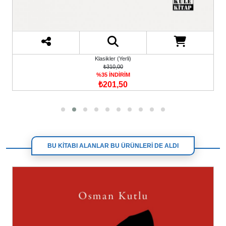
Klasikler (Yerli)
₺310,00
%35 İNDİRİM
₺201,50
BU KİTABI ALANLAR BU ÜRÜNLERİ DE ALDI