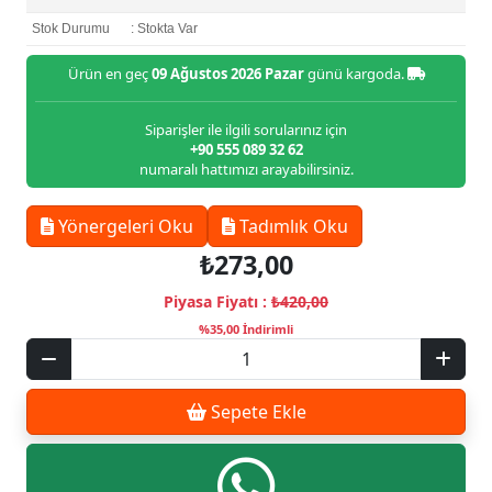
Stok Durumu
: Stokta Var
Ürün en geç
09 Ağustos 2026 Pazar
günü kargoda.
Siparişler ile ilgili sorularınız için
+90 555 089 32 62
numaralı hattımızı arayabilirsiniz.
Yönergeleri Oku
Tadımlık Oku
₺273,00
Piyasa Fiyatı :
₺420,00
%35,00 İndirimli
Sepete Ekle