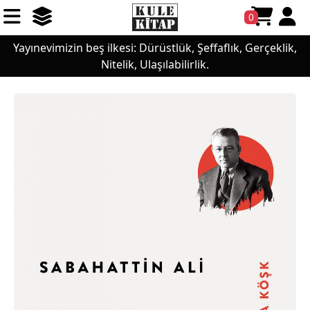
0
Yayınevimizin beş ilkesi: Dürüstlük, Şeffaflık, Gerçeklik,
Nitelik, Ulaşılabilirlik.