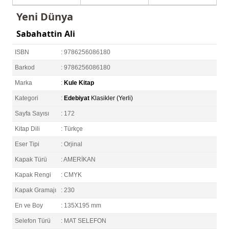
Yeni Dünya
Sabahattin Ali
ISBN
: 9786256086180
Barkod
: 9786256086180
Marka
:
Kule Kitap
Kategori
:
Edebiyat
Klasikler (Yerli)
Sayfa Sayısı
: 172
Kitap Dili
: Türkçe
Eser Tipi
: Orjinal
Kapak Türü
: AMERİKAN
Kapak Rengi
: CMYK
Kapak Gramajı
: 230
En ve Boy
: 135X195 mm
Selefon Türü
: MAT SELEFON