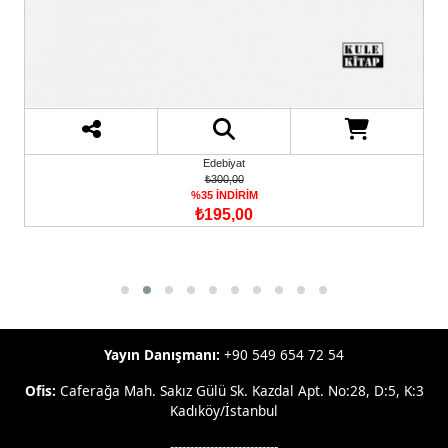
Edebiyat
₺300,00
%35 İNDİRİM
₺195,00
Yayın Danışmanı:
+90 549 654 72 54
Ofis:
Caferağa Mah. Sakız Gülü Sk. Kazdal Apt. No:28, D:5, K:3
Kadıköy/İstanbul
---------------------------