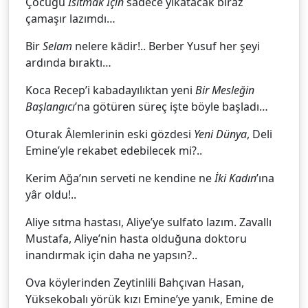
Çocuğu
Isıtmak İçin
sadece yıkatacak biraz
çamaşır lazımdı…
Bir
Selam
nelere kādir!.. Berber Yusuf her şeyi
ardında bıraktı…
Koca Recep’i kabadayılıktan yeni
Bir Mesleğin
Başlangıcı
’na götüren süreç işte böyle başladı…
Oturak Âlemlerinin eski gözdesi
Yeni Dünya
, Deli
Emine’yle rekabet edebilecek mi?..
Kerim Ağa’nın serveti ne kendine ne
İki Kadın
’ına
yâr oldu!..
Aliye sıtma hastası, Aliye’ye sulfato lazım. Zavallı
Mustafa, Aliye’nin hasta olduğuna doktoru
inandırmak için daha ne yapsın?..
Ova köylerinden Zeytinlili Bahçıvan Hasan,
Yüksekobalı yörük kızı Emine’ye yanık, Emine de