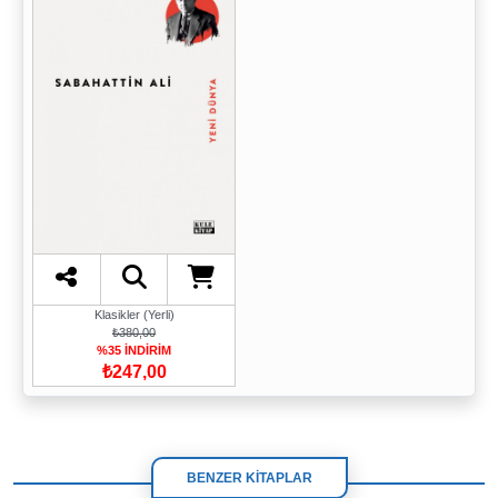
Klasikler (Yerli)
₺380,00
%35 İNDİRİM
₺247,00
BENZER KİTAPLAR