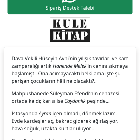
Sipariş Destek Talebi
Dava Vekili Hüseyin Avni’nin yılışık tavırları ve kart
zamparalığı artık
Hanende Melek
’in canını sıkmaya
başlamıştı. Ona acımayacaktı belki ama işte şu
perişan çocukların hâli ne olacaktı?..
Mahpushanede Süleyman Efendi’nin cenazesi
ortada kaldı; karısı ise
Çaydanlık
peşinde…
İstasyonda
Ayran
içen olmadı, dönmek lazım.
Evde kardeşler aç, bakraç giderek ağırlaşıyor,
hava soğuk, uzakta kurtlar uluyor…