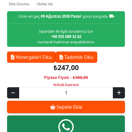
Stok Durumu
: Stokta Var
Ürün en geç
09 Ağustos 2026 Pazar
günü kargoda.
Siparişler ile ilgili sorularınız için
+90 555 089 32 62
numaralı hattımızı arayabilirsiniz.
Yönergeleri Oku
Tadımlık Oku
₺247,00
Piyasa Fiyatı :
₺380,00
%35,00 İndirimli
Sepete Ekle