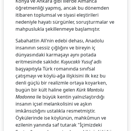
Konya ve Ankara gibi illerde Almanca
öğretmenliği yapmış, ancak bu dönemden
itibaren toplumsal ve siyasi eleştirileri
nedeniyle hayatı sürgünler, soruşturmalar ve
mahpuslukla şekillenmeye başlamıştır.
Sabahattin Ali’nin edebi dehası, Anadolu
insanının sessiz çığlığını ve bireyin iç
dünyasındaki karmaşayı aynı potada
eritmesinde saklıdır.
Kuyucaklı Yusuf
adlı
başyapıtıyla Türk romanında sınıfsal
çatışmayı ve köylü-ağa ilişkisini ilk kez bu
denli güçlü bir realizmle ortaya koyarken,
bugün bir kült haline gelen
Kürk Mantolu
Madonna
ile büyük kentin yalnızlaştırdığı
insanın içsel melankolisini ve aşkın
imkânsızlığını ustalıkla resmetmiştir.
Öykülerinde ise köylünün, mahkûmun ve
ezilenin yanında saf tutarak "İçimizdeki