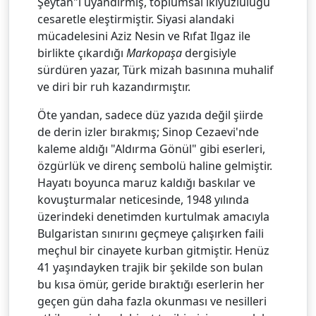
Şeytan"ı uyandırmış, toplumsal ikiyüzlülüğü
cesaretle eleştirmiştir. Siyasi alandaki
mücadelesini Aziz Nesin ve Rıfat Ilgaz ile
birlikte çıkardığı
Markopaşa
dergisiyle
sürdüren yazar, Türk mizah basınına muhalif
ve diri bir ruh kazandırmıştır.
Öte yandan, sadece düz yazıda değil şiirde
de derin izler bırakmış; Sinop Cezaevi'nde
kaleme aldığı "Aldırma Gönül" gibi eserleri,
özgürlük ve direnç sembolü haline gelmiştir.
Hayatı boyunca maruz kaldığı baskılar ve
kovuşturmalar neticesinde, 1948 yılında
üzerindeki denetimden kurtulmak amacıyla
Bulgaristan sınırını geçmeye çalışırken faili
meçhul bir cinayete kurban gitmiştir. Henüz
41 yaşındayken trajik bir şekilde son bulan
bu kısa ömür, geride bıraktığı eserlerin her
geçen gün daha fazla okunması ve nesilleri